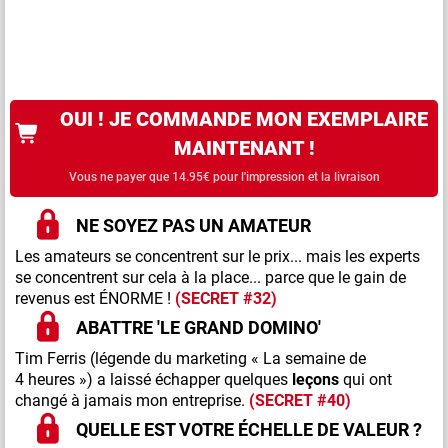
OUI ! JE COMMANDE MON EXEMPLAIRE
MAINTENANT !
Vous ne payer que 14.95€ pour l'impression et la livraison
NE SOYEZ PAS UN AMATEUR
Les amateurs se concentrent sur le prix... mais les experts
se concentrent sur cela à la place... parce que le gain de
revenus est ÉNORME !
(SECRET #32)
ABATTRE 'LE GRAND DOMINO'
Tim Ferris (légende du marketing « La semaine de
4 heures ») a laissé échapper quelques
leçons
qui ont
changé à jamais mon entreprise.
(SECRET #40)
QUELLE EST VOTRE ÉCHELLE DE VALEUR ?