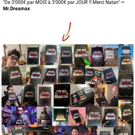
"De 3'000€ par
MOIS
à 3'000€ par
JOUR !!
Merci Natan"
—
Mr.Dreamax