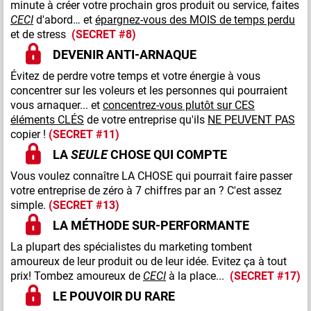
minute à créer votre prochain gros produit ou service, faites
CECI
d'abord… et
épargnez-vous des MOIS de temps perdu
et de stress
(SECRET #8)
DEVENIR ANTI-ARNAQUE
Évitez de perdre votre temps et votre énergie à vous
concentrer sur les voleurs et les personnes qui pourraient
vous arnaquer... et
concentrez-vous plutôt sur CES
éléments CLÉS
de votre entreprise qu'ils
NE PEUVENT PAS
copier !
(SECRET #11)
LA
SEULE
CHOSE QUI COMPTE
Vous voulez connaître LA CHOSE qui pourrait faire passer
votre entreprise de zéro à 7 chiffres par an ? C'est assez
simple.
(SECRET #13)
LA MÉTHODE SUR-PERFORMANTE
La plupart des spécialistes du marketing tombent
amoureux de leur produit ou de leur idée. Evitez ça à tout
prix! Tombez amoureux de
CECI
à la place...
(SECRET #17)
LE POUVOIR DU RARE