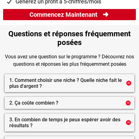
Générez un profit à 5-chiffres/mois
Commencez Maintenant
Questions et réponses fréquemment
posées
Vous avez une question sur le programme ? Découvrez nos
questions et réponses les plus fréquemment posées
1. Comment choisir une niche ? Quelle niche fait le
plus d'argent ?
Il n'y a pas de « niche magique », vous devez passer par
ce processus vous-même et nous vous enseignons
2. Ça coûte combien ?
exactement comment le faire en détail dans le
Pour booster considérablement votre entreprise, c'est
programme. C'est la première semaine de la formation
seulement 37€ par mois.
pour une raison, vous ne choisissez pas votre niche et
3. En combien de temps je peux espérer avoir des
ensuite rejoignez le programme. Vous rejoignez le
résultats ?
C’est beaucoup ? C’est 1,21€ par jour.
programme pour choisir votre niche. Si nous nous
Cela dépend donc totalement de la rapidité avec
attendions à ce que vous la choisissiez avant de nous
laquelle vous travaillez dans le cadre du programme de