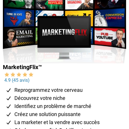
secret " où nous enfilons nos blouses blanches et
disséquons, analysons et compilons le MEILLEUR du
MEILLEUR en matière de stratégie de tunnel de vente,
d'offres, de A/B tests et de maximisation des ventes.
Ce qui est génial, c'est que nous jetons un sérieux coup
d'œil aux sites gagnants des autres Marketeurs pour
découvrir POURQUOI ils fonctionnent si bien.
MarketingFlix™
4.9 (45 avis)
Reprogrammez votre cerveau
Découvrez votre niche
Identifiez un problème de marché
Créez une solution puissante
La marketer et la vendre avec succès