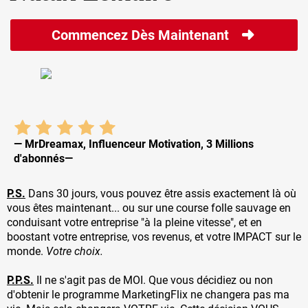
sont différentes aujourd'hui. Ma vie a changé. »
Commencez Dès Maintenant
Je ne plaisante pas avec ce truc. Quand vous
reprogrammez votre esprit et installez ce nouveau
paradigme que j'ai créé, vous allez voir les choses
différemment. Vous allez vous comporter
différemment, et vous allez devenir une personne
différente, meilleure.
Si vous vous êtes déjà demandé ce qui fait d'un
— MrDreamax, Influenceur Motivation, 3 Millions
milliardaire un milliardaire, c'est qu'ils pensent différent.
d'abonnés—
Ils voient le monde différent. Ce que vous pourriez voir
comme un problème, ils considèrent comme une
P.S.
Dans 30 jours, vous pouvez être assis exactement là où
opportunité. Ce que vous voyez comme un désastre, ils
vous êtes maintenant... ou sur une course folle sauvage en
voient comme quelque chose d'autre. Vous ne voyez
conduisant votre entreprise "à la pleine vitesse", et en
pas les mêmes choses qu'ils voient, et vous n'avez
boostant votre entreprise, vos revenus, et votre IMPACT sur le
certainement pas les mêmes pensées qu'ils ont.
monde.
Votre choix.
Les gens qui réussissent vraiment ont des paradigmes
P.P.S.
Il ne s'agit pas de MOI. Que vous décidiez ou non
et des visions du monde profondément différents de
d'obtenir le programme MarketingFlix ne changera pas ma
ceux dont la société a adoptés et installés en nous par