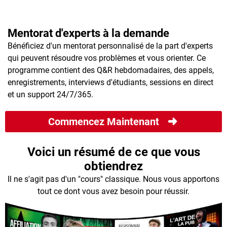
Marketing Reptilien™
forme la plus populaire au monde. Natan explique
comment vous pouvez gagner de l'argent en ligne pour
1:03:40
votre propre entreprise ou en tant qu'affiliée avec ces
Mentorat d'experts à la demande
Ce cours de pro n'est pas pour les timides. Vous allez
stratégies rapides et simples.
(Valeur 197€)
Bénéficiez d'un mentorat personnalisé de la part d'experts
travailler d'arrache-pied pendant cette formation. Je vais
vous montrer exactement comment créer une offre
qui peuvent résoudre vos problèmes et vous orienter. Ce
irrésistible grâce au marketing reptilien, vendre comme
programme contient des Q&R hebdomadaires, des appels,
un pro et réaliser des ventes records.
enregistrements, interviews d'étudiants, sessions en direct
et un support 24/7/365.
Commencez Maintenant
Voici un résumé de ce que vous
obtiendrez
Il ne s'agit pas d'un "cours" classique. Nous vous apportons
tout ce dont vous avez besoin pour réussir.
Conversion Express™
1:26:50
Nous vous invitons à entrer dans notre " laboratoire