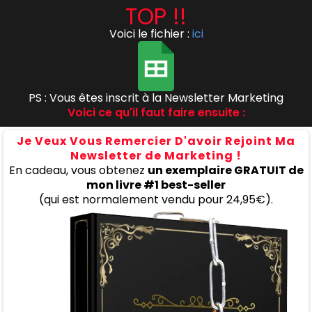
TOP !!
Voici le fichier :
ici
PS : Vous êtes inscrit à la Newsletter Marketing
Voici ce qu'il faut faire ensuite :
Je Veux Vous Remercier D'avoir Rejoint Ma
Newsletter de Marketing !
En cadeau, vous obtenez
un exemplaire GRATUIT de
mon livre #1 best-seller
(qui est normalement vendu pour 24,95€).